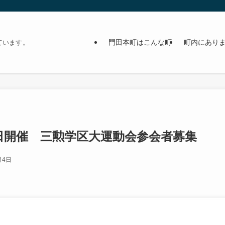
門田本町はこんな町
町内にあり
ています。
26日開催 三勲学区大運動会参会者募集
月4日