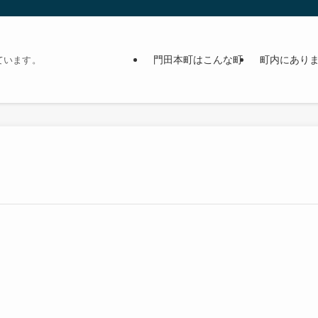
門田本町はこんな町
町内にあり
ています。