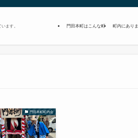
門田本町はこんな町
町内にあり
ています。
門田本町町内会